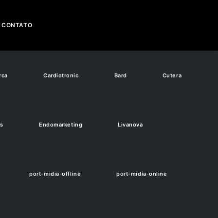
CONTATO
rca
Cardiotronic
Bard
Cutera
os
Endomarketing
Livanova
port-midia-offline
port-midia-online