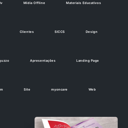
dv
Mídia Offline
Materiais Educativos
Clientes
SICCS
Design
guzzo
Apresentações
Landing Page
om
Site
myoncare
Web