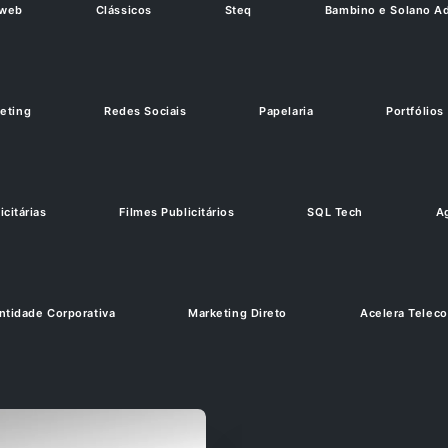
-web
Clássicos
Steq
Bambino e Solano A
eting
Redes Sociais
Papelaria
Portfólios
citárias
Filmes Publicitários
SQL Tech
A
ntidade Corporativa
Marketing Direto
Acelera Telec