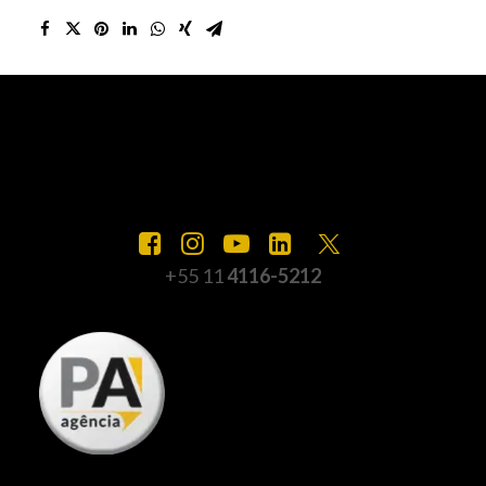
+55 11
4116-5212