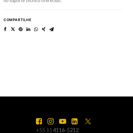
no suporte técnico oferecido.
COMPARTILHE
+55 11
4116-5212